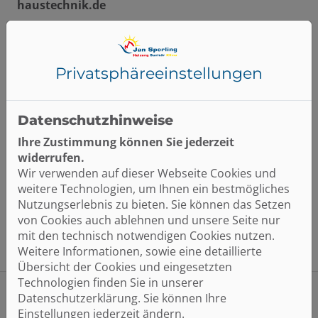
haustechnik.de
Wir unterliegen aufgrund unserer Größe nicht den
Regelungen des BFSG. Diese Webseite wird so
gestaltet, dass sie möglichst barrierefrei nutzbar ist.
Privatsphäre­einstellungen
Wir bemühen uns um kontinuierliche Verbesserung
der digitalen Zugänglichkeit.
Datenschutzhinweise
Wenn Ihnen Barrieren auffallen oder Sie Probleme
bei der Nutzung unserer Website haben, freuen wir
Ihre Zustimmung können Sie jederzeit
uns über Ihre Rückmeldung:
info@sperling-
widerrufen.
haustechnik.de
Wir verwenden auf dieser Webseite Cookies und
weitere Technologien, um Ihnen ein bestmögliches
Stand der Erklärung: Mai 2026
Nutzungserlebnis zu bieten. Sie können das Setzen
von Cookies auch ablehnen und unsere Seite nur
mit den technisch notwendigen Cookies nutzen.
Weitere Informationen, sowie eine detaillierte
Übersicht der Cookies und eingesetzten
Technologien finden Sie in unserer
Datenschutzerklärung. Sie können Ihre
Einstellungen jederzeit ändern.